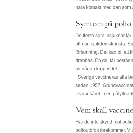
nära kontakt med den som ä
Symtom på polio
De flesta som insjuknar får
allmän sjukdomskänsla. Sju
förlamning. Det kan bli ett
drabbas. En del får bestå
av någon kroppsdel.
I Sverige vaccineras alla 
sedan 1957. Grundvaccinati
levnadsåret, med påfyllnads
Vem skall vaccine
Har du inte skydd mot polio 
polioutbrott förekommer. Vi