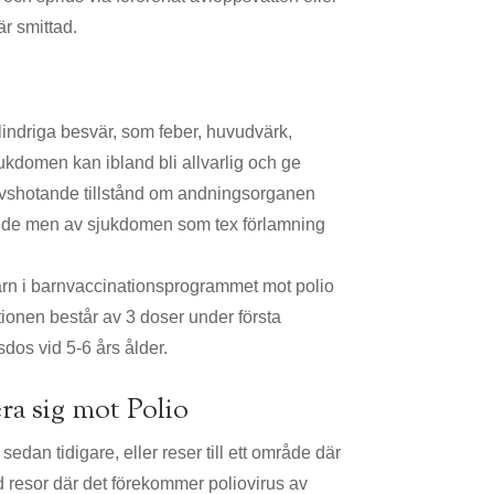
r smittad.
 lindriga besvär, som feber, huvudvärk,
kdomen kan ibland bli allvarlig och ge
 livshotande tillstånd om andningsorganen
ende men av sjukdomen som tex förlamning
barn i barnvaccinationsprogrammet mot polio
onen består av 3 doser under första
dos vid 5-6 års ålder.
ra sig mot Polio
sedan tidigare, eller reser till ett område där
d resor där det förekommer poliovirus av