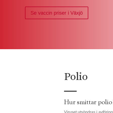
Se vaccin priser i Växjö
Polio
Hur smittar polio
Viruset utsöndras i avföring