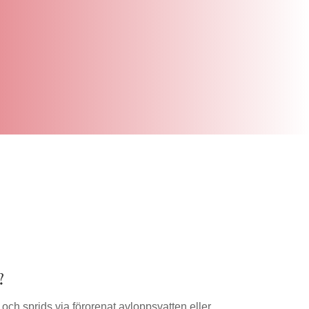
?
 och sprids via förorenat avloppsvatten eller