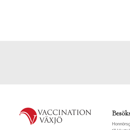
Besök
Honnörsg