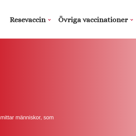
Resevaccin
Övriga vaccinationer
 smittar människor, som