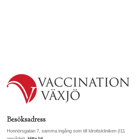
Besöksadress
Honnörsgatan 7, samma ingång som till Idrottskliniken (I11
området).
Hitta hit